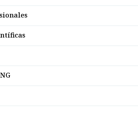
sionales
ntíficas
ONG